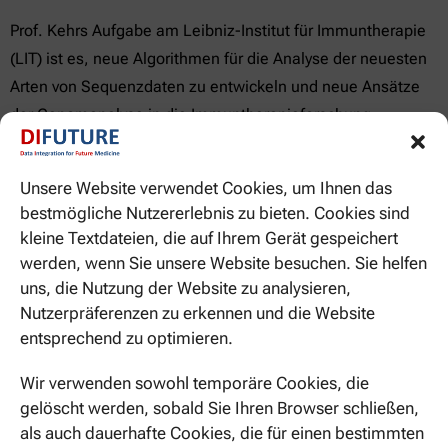
Prof. Kehrs Aufgabe am Leibniz-Institut für Immuntherapie
(LIT) ist es, neue Algorithmen für die Analyse der neuesten
Arten von Sequenzdaten zu entwickeln und neue Ansätze
der Genomanalyse in die Immuntherapieforschung
einzuführen.
Unsere Website verwendet Cookies, um Ihnen das
bestmögliche Nutzererlebnis zu bieten. Cookies sind
kleine Textdateien, die auf Ihrem Gerät gespeichert
werden, wenn Sie unsere Website besuchen. Sie helfen
uns, die Nutzung der Website zu analysieren,
Nutzerpräferenzen zu erkennen und die Website
entsprechend zu optimieren.
Wir verwenden sowohl temporäre Cookies, die
gelöscht werden, sobald Sie Ihren Browser schließen,
PROF. BIRTE KEHR
als auch dauerhafte Cookies, die für einen bestimmten