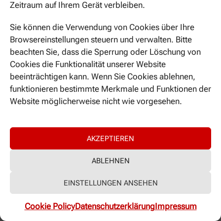
Zeitraum auf Ihrem Gerät verbleiben.
LEITERIN DER FORSCHUNGSGRUPPE
Sie können die Verwendung von Cookies über Ihre
Universität Regensburg (UR)
Browsereinstellungen steuern und verwalten. Bitte
beachten Sie, dass die Sperrung oder Löschung von
Cookies die Funktionalität unserer Website
PER E-MAIL KONTAKTIEREN
beeinträchtigen kann. Wenn Sie Cookies ablehnen,
funktionieren bestimmte Merkmale und Funktionen der
Website möglicherweise nicht wie vorgesehen.
AKZEPTIEREN
PROFESSUR FÜR MEDIZINISCHE INFORMATIK
ABLEHNEN
Das ZKS Regensburg kooperiert mit Kliniken und Instituten
EINSTELLUNGEN ANSEHEN
des UKR, das mit über 200 neu angezeigten Studien pro
Jahr ein sehr studienaktives Haus ist. Das ZKS versteht sich
Cookie Policy
Datenschutzerklärung
Impressum
als Dienstleister und Forschungspartner und unterstützt