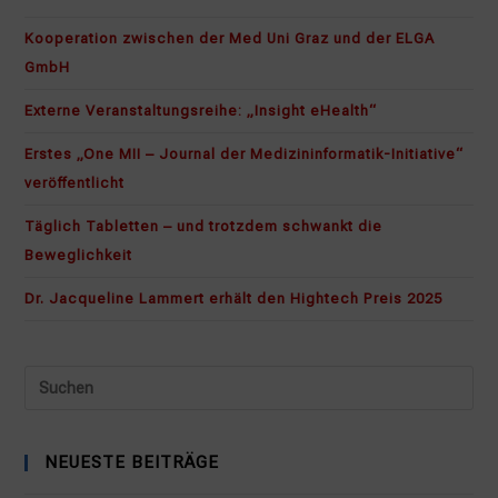
Kooperation zwischen der Med Uni Graz und der ELGA
GmbH
Externe Veranstaltungsreihe: „Insight eHealth“
Erstes „One MII – Journal der Medizininformatik-Initiative“
veröffentlicht
Täglich Tabletten – und trotzdem schwankt die
Beweglichkeit
Dr. Jacqueline Lammert erhält den Hightech Preis 2025
Pr
Es
to
NEUESTE BEITRÄGE
cl