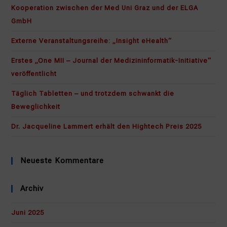
th
Kooperation zwischen der Med Uni Graz und der ELGA
se
GmbH
pan
Externe Veranstaltungsreihe: „Insight eHealth“
Erstes „One MII – Journal der Medizininformatik-Initiative“
veröffentlicht
Täglich Tabletten – und trotzdem schwankt die
Beweglichkeit
Dr. Jacqueline Lammert erhält den Hightech Preis 2025
Neueste Kommentare
Archiv
Juni 2025